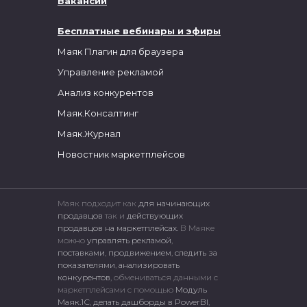
Вакансии
Бесплатные вебинары и эфиры
Маяк Плагин для браузера
Управление рекламой
Анализ конкурентов
Маяк.Консалтинг
Маяк.Журнал
Новостник маркетплейсов
Маяк подходит как
для начинающих
продавцов
так и
действующих
продавцов на маркетплейсах.
В Маяке
можно
управлять рекламой
,
поставками
,
продвижением
,
следить за
показателями
,
анализировать
конкурентов
, обмениваться данными с
маркетплейсами c помощью
Модуль
Маяк.1С
,
делать дашборды в PowerBI
,