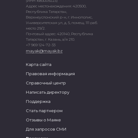
(ИНН 1683009223)
Адрес местонахождения: 420500,
Республика Татарстан,
Верхнеуслонский р-н, г. Иннополис,
Университетская ул, д. 5, помещ. 111 раб.
место 29/2.
Почтовый адрес: 420140, Республика
Татарстан, г. Казань, а/я 210.
+7 969 124-72-33
mayak@mayak.bz
Карта сайта
Правовая информация
Справочный центр
Написать директору
Поддержка
Стать партнером
Отзывы о Маяке
Для запросов СМИ