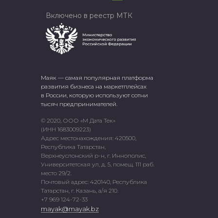
Включено в реестр МТК
Маяк — самая популярная платформа
развития бизнеса на маркетплейсах
в России, которую используют сотни
тысяч предпринимателей.
© 2020, ООО «М Дата Тек»
(ИНН 1683009223)
Адрес местонахождения: 420500,
Республика Татарстан,
Верхнеуслонский р-н, г. Иннополис,
Университетская ул, д. 5, помещ. 111 раб.
место 29/2.
Почтовый адрес: 420140, Республика
Татарстан, г. Казань, а/я 210.
+7 969 124-72-33
mayak@mayak.bz