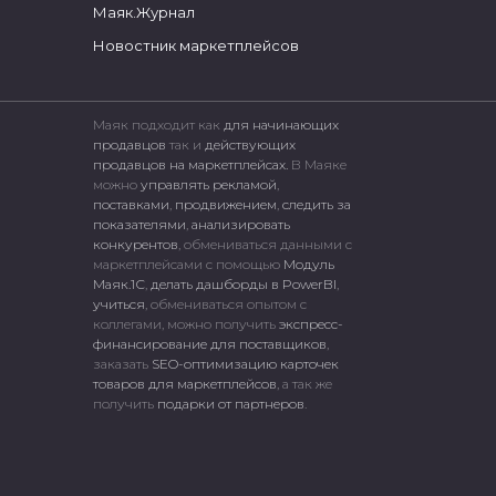
Маяк.Журнал
Новостник маркетплейсов
Маяк подходит как
для начинающих
продавцов
так и
действующих
продавцов на маркетплейсах.
В Маяке
можно
управлять рекламой
,
поставками
,
продвижением
,
следить за
показателями
,
анализировать
конкурентов
, обмениваться данными с
маркетплейсами c помощью
Модуль
Маяк.1С
,
делать дашборды в PowerBI
,
учиться
, обмениваться опытом с
коллегами, можно получить
экспресс-
финансирование для поставщиков
,
заказать
SEO-оптимизацию карточек
товаров для маркетплейсов
, а так же
получить
подарки от партнеров
.