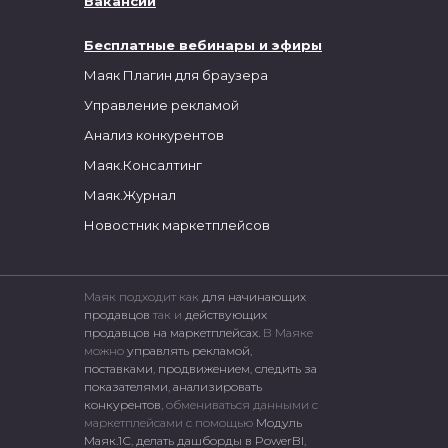
Вакансии
Бесплатные вебинары и эфиры
Маяк Плагин для браузера
Управление рекламой
Анализ конкурентов
Маяк.Консалтинг
Маяк.Журнал
Новостник маркетплейсов
Маяк подходит как
для начинающих
продавцов
так и
действующих
продавцов на маркетплейсах.
В Маяке
можно
управлять рекламой
,
поставками
,
продвижением
,
следить за
показателями
,
анализировать
конкурентов
, обмениваться данными с
маркетплейсами c помощью
Модуль
Маяк.1С
,
делать дашборды в PowerBI
,