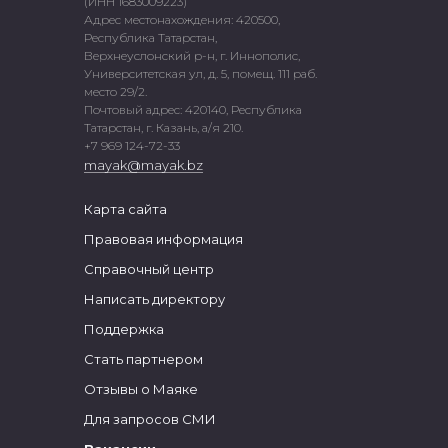
(ИНН 1683009223)
Адрес местонахождения: 420500,
Республика Татарстан,
Верхнеуслонский р-н, г. Иннополис,
Университетская ул, д. 5, помещ. 111 раб.
место 29/2.
Почтовый адрес: 420140, Республика
Татарстан, г. Казань, а/я 210.
+7 969 124-72-33
mayak@mayak.bz
Карта сайта
Правовая информация
Справочный центр
Написать директору
Поддержка
Стать партнером
Отзывы о Маяке
Для запросов СМИ