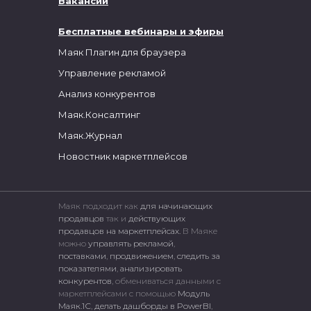
Вакансии
Бесплатные вебинары и эфиры
Маяк Плагин для браузера
Управление рекламой
Анализ конкурентов
Маяк.Консалтинг
Маяк.Журнал
Новостник маркетплейсов
Маяк подходит как
для начинающих
продавцов
так и
действующих
продавцов на маркетплейсах.
В Маяке
можно
управлять рекламой
,
поставками
,
продвижением
,
следить за
показателями
,
анализировать
конкурентов
, обмениваться данными с
маркетплейсами c помощью
Модуль
Маяк.1С
,
делать дашборды в PowerBI
,