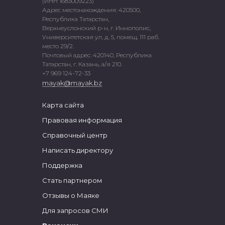
(ИНН 1683009223)
Адрес местонахождения: 420500,
Республика Татарстан,
Верхнеуслонский р-н, г. Иннополис,
Университетская ул, д. 5, помещ. 111 раб.
место 29/2.
Почтовый адрес: 420140, Республика
Татарстан, г. Казань, а/я 210.
+7 969 124-72-33
mayak@mayak.bz
Карта сайта
Правовая информация
Справочный центр
Написать директору
Поддержка
Стать партнером
Отзывы о Маяке
Для запросов СМИ