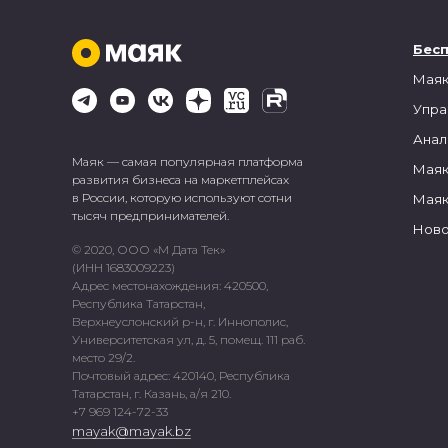
Бес
Маяк
Упра
Анал
Маяк — самая популярная платформа
Маяк
развития бизнеса на маркетплейсах
в России, которую используют сотни
Маяк
тысяч предпринимателей.
Ново
© 2020, ООО «М Дата Тек»
(ИНН 1683009223)
Адрес местонахождения: 420500,
Республика Татарстан,
Верхнеуслонский р-н, г. Иннополис,
Университетская ул, д. 5, помещ. 111 раб.
место 29/2.
Почтовый адрес: 420140, Республика
Татарстан, г. Казань, а/я 210.
+7 969 124-72-33
mayak@mayak.bz