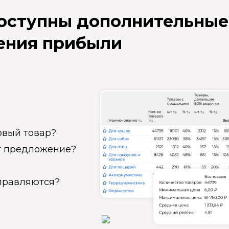
доступны дополнительные
ения прибыли
овый товар?
ет предложение?
справляются?