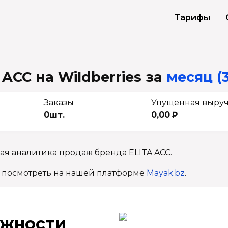
Тарифы
ACC на Wildberries
за
месяц (
Заказы
Упущенная выру
0шт.
0,00 ₽
ая аналитика продаж бренда ELITA ACC.
 посмотреть на нашей платформе
Mayak.bz
.
ж­ности