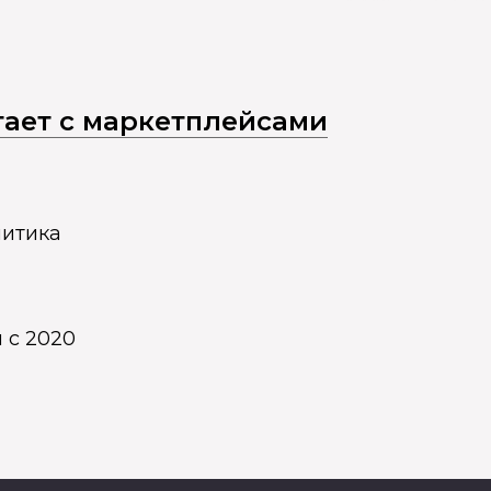
отает с маркетплейсами
литика
 с 2020