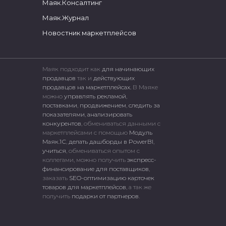
Маяк.Консалтинг
Маяк.Журнал
Новостник маркетплейсов
Маяк подходит как
для начинающих
продавцов
так и
действующих
продавцов на маркетплейсах.
В Маяке
можно
управлять рекламой
,
поставками
,
продвижением
,
следить за
показателями
,
анализировать
конкурентов
, обмениваться данными с
маркетплейсами c помощью
Модуль
Маяк.1С
,
делать дашборды в PowerBI
,
учиться
, обмениваться опытом с
коллегами, можно получить
экспресс-
финансирование для поставщиков
,
заказать
SEO-оптимизацию карточек
товаров для маркетплейсов
, а так же
получить
подарки от партнеров
.