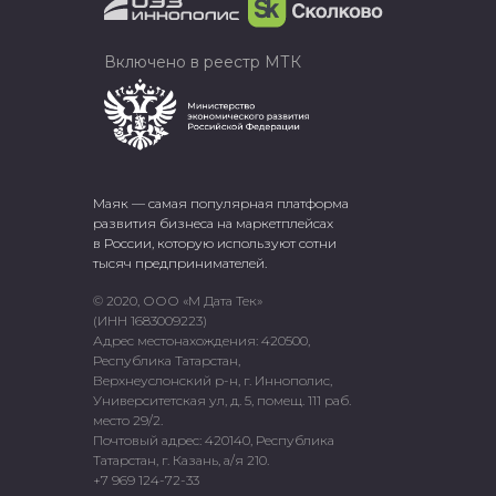
Включено в реестр МТК
Маяк — самая популярная платформа
развития бизнеса на маркетплейсах
в России, которую используют сотни
тысяч предпринимателей.
© 2020, ООО «М Дата Тек»
(ИНН 1683009223)
Адрес местонахождения: 420500,
Республика Татарстан,
Верхнеуслонский р-н, г. Иннополис,
Университетская ул, д. 5, помещ. 111 раб.
место 29/2.
Почтовый адрес: 420140, Республика
Татарстан, г. Казань, а/я 210.
+7 969 124-72-33