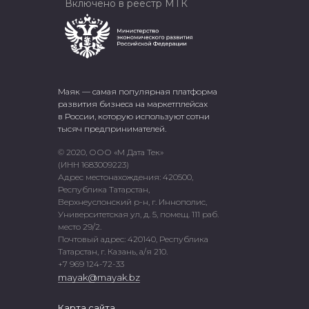
Включено в реестр МТК
Маяк — самая популярная платформа
развития бизнеса на маркетплейсах
в России, которую используют сотни
тысяч предпринимателей.
© 2020, ООО «М Дата Тек»
(ИНН 1683009223)
Адрес местонахождения: 420500,
Республика Татарстан,
Верхнеуслонский р-н, г. Иннополис,
Университетская ул, д. 5, помещ. 111 раб.
место 29/2.
Почтовый адрес: 420140, Республика
Татарстан, г. Казань, а/я 210.
+7 969 124-72-33
mayak@mayak.bz
Карта сайта