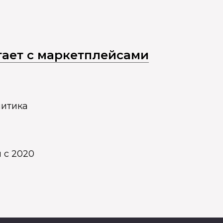
отает с маркетплейсами
литика
 с 2020