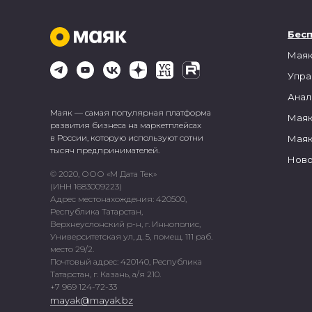
Бес
Маяк
Упра
Анал
Маяк — самая популярная платформа
Маяк
развития бизнеса на маркетплейсах
в России, которую используют сотни
Маяк
тысяч предпринимателей.
Ново
© 2020, ООО «М Дата Тек»
(ИНН 1683009223)
Адрес местонахождения: 420500,
Республика Татарстан,
Верхнеуслонский р-н, г. Иннополис,
Университетская ул, д. 5, помещ. 111 раб.
место 29/2.
Почтовый адрес: 420140, Республика
Татарстан, г. Казань, а/я 210.
+7 969 124-72-33
mayak@mayak.bz