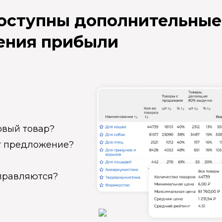
доступны дополнительные
ения прибыли
овый товар?
ет предложение?
справляются?