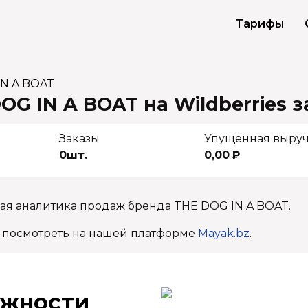
Тарифы
IN A BOAT
G IN A BOAT на Wildberries
з
Заказы
Упущенная выру
0шт.
0,00 ₽
ая аналитика продаж бренда THE DOG IN A BOAT.
 посмотреть на нашей платформе
Mayak.bz
.
ж­ности