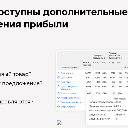
доступны дополнительные
ения прибыли
овый товар?
ет предложение?
справляются?