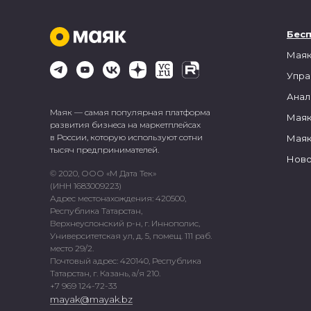
Бес
Маяк
Упра
Анал
Маяк — самая популярная платформа
Маяк
развития бизнеса на маркетплейсах
в России, которую используют сотни
Маяк
тысяч предпринимателей.
Ново
© 2020, ООО «М Дата Тек»
(ИНН 1683009223)
Адрес местонахождения: 420500,
Республика Татарстан,
Верхнеуслонский р-н, г. Иннополис,
Университетская ул, д. 5, помещ. 111 раб.
место 29/2.
Почтовый адрес: 420140, Республика
Татарстан, г. Казань, а/я 210.
+7 969 124-72-33
mayak@mayak.bz