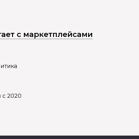
отает с маркетплейсами
литика
 с 2020