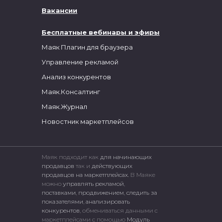
Вакансии
Бесплатные вебинары и эфиры
Маяк Плагин для браузера
Управление рекламой
Анализ конкурентов
Маяк.Консалтинг
Маяк.Журнал
Новостник маркетплейсов
Маяк подходит как
для начинающих
продавцов
так и
действующих
продавцов на маркетплейсах.
В Маяке
можно
управлять рекламой
,
поставками
,
продвижением
,
следить за
показателями
,
анализировать
конкурентов
, обмениваться данными с
маркетплейсами c помощью
Модуль