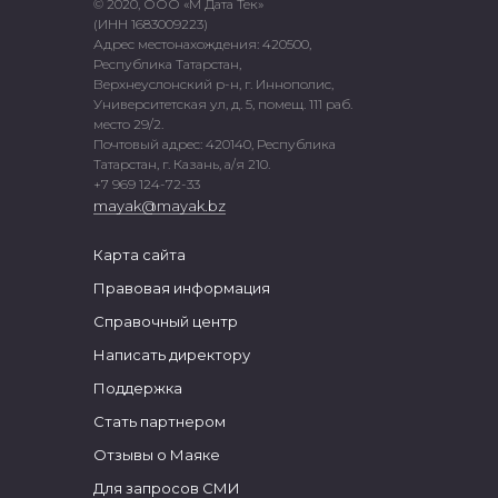
© 2020, ООО «М Дата Тек»
(ИНН 1683009223)
Адрес местонахождения: 420500,
Республика Татарстан,
Верхнеуслонский р-н, г. Иннополис,
Университетская ул, д. 5, помещ. 111 раб.
место 29/2.
Почтовый адрес: 420140, Республика
Татарстан, г. Казань, а/я 210.
+7 969 124-72-33
mayak@mayak.bz
Карта сайта
Правовая информация
Справочный центр
Написать директору
Поддержка
Стать партнером
Отзывы о Маяке
Для запросов СМИ