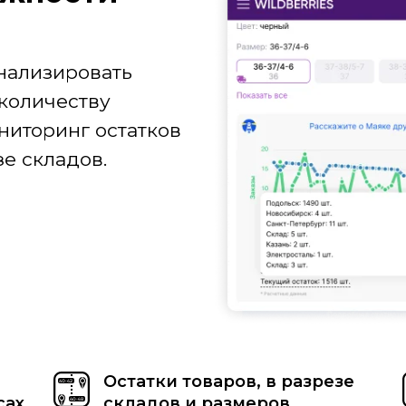
нализировать
количеству
ниторинг остатков
е складов.
Остатки товаров, в разрезе
сах
складов и размеров