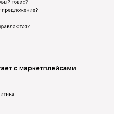
овый товар?
ет предложение?
справляются?
отает с маркетплейсами
литика