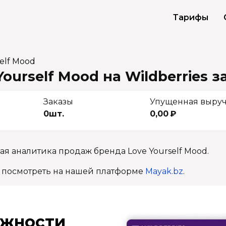
Тарифы
elf Mood
ourself Mood на Wildberries
з
Заказы
Упущенная выру
0шт.
0,00 ₽
ая аналитика продаж бренда Love Yourself Mood.
 посмотреть на нашей платформе
Mayak.bz
.
ж­ности