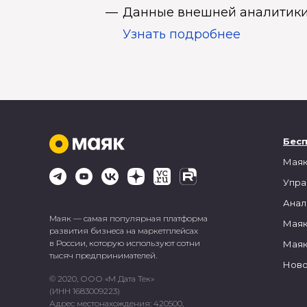
Данные внешней аналитики
Узнать подробнее
Бес
Маяк
Упра
Анал
Маяк — самая популярная платформа
Маяк
развития бизнеса на маркетплейсах
в России, которую используют сотни
Маяк
тысяч предпринимателей.
Ново
© 2020, ООО «М Дата Тек»
(ИНН 1683009223)
Адрес местонахождения: 420500,