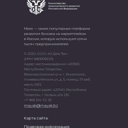
Маяк — самая популярная платформа
развития бизнеса на маркетплейсах
в России, которую используют сотни
тысяч предпринимателей.
© 2020, ООО «М Дата Тек»
(ИНН 1683009223)
Адрес местонахождения: 420500,
Республика Татарстан,
Верхнеуслонский р-н, г. Иннополис,
Университетская ул, д. 5, помещ. 111 раб.
место 29/2.
Почтовый адрес: 420140, Республика
Татарстан, г. Казань, а/я 210.
+7 969 124-72-33
mayak@mayak.bz
Карта сайта
Правовая информация