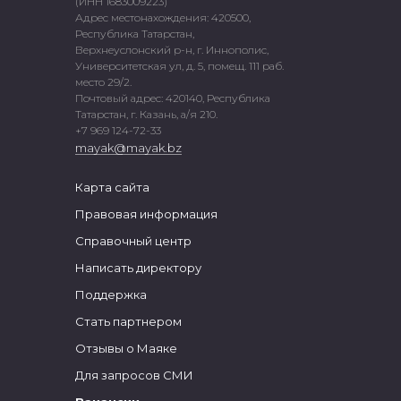
(ИНН 1683009223)
Адрес местонахождения: 420500,
Республика Татарстан,
Верхнеуслонский р-н, г. Иннополис,
Университетская ул, д. 5, помещ. 111 раб.
место 29/2.
Почтовый адрес: 420140, Республика
Татарстан, г. Казань, а/я 210.
+7 969 124-72-33
mayak@mayak.bz
Карта сайта
Правовая информация
Справочный центр
Написать директору
Поддержка
Стать партнером
Отзывы о Маяке
Для запросов СМИ