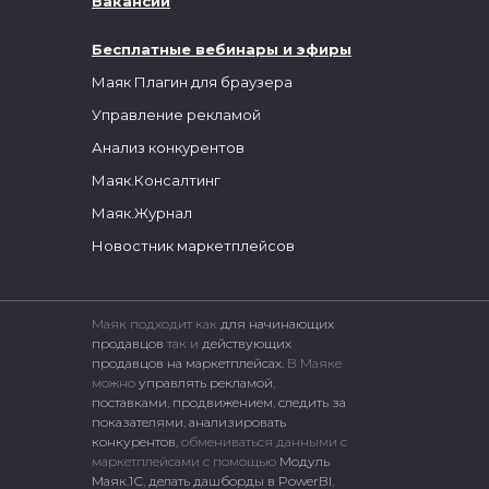
Вакансии
Бесплатные вебинары и эфиры
Маяк Плагин для браузера
Управление рекламой
Анализ конкурентов
Маяк.Консалтинг
Маяк.Журнал
Новостник маркетплейсов
Маяк подходит как
для начинающих
продавцов
так и
действующих
продавцов на маркетплейсах.
В Маяке
можно
управлять рекламой
,
поставками
,
продвижением
,
следить за
показателями
,
анализировать
конкурентов
, обмениваться данными с
маркетплейсами c помощью
Модуль
Маяк.1С
,
делать дашборды в PowerBI
,