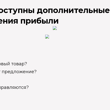
доступны дополнительные
ения прибыли
овый товар?
ет предложение?
справляются?