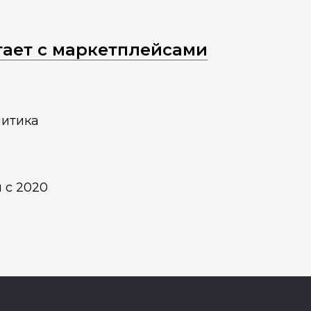
отает с маркетплейсами
литика
 с 2020