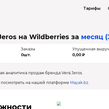
Тарифы
eros на Wildberries
за
месяц (
Заказы
Упущенная выру
0шт.
0,00 ₽
я аналитика продаж бренда Versi Jeros.
 посмотреть на нашей платформе
Mayak.bz
.
ж­ности