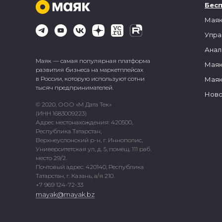
Бес
Маяк
Упра
Анал
Маяк — самая популярная платформа
Маяк
развития бизнеса на маркетплейсах
в России, которую используют сотни
Маяк
тысяч предпринимателей.
Ново
© 2020, ООО «М Дата Тек»
(ИНН 1683009223)
Адрес местонахождения: 420500,
Республика Татарстан,
Верхнеуслонский р-н, г. Иннополис,
Университетская ул, д. 5, помещ. 111 раб.
место 29/2.
Почтовый адрес: 420140, Республика
Татарстан, г. Казань, а/я 210.
+7 969 124-72-33
mayak@mayak.bz