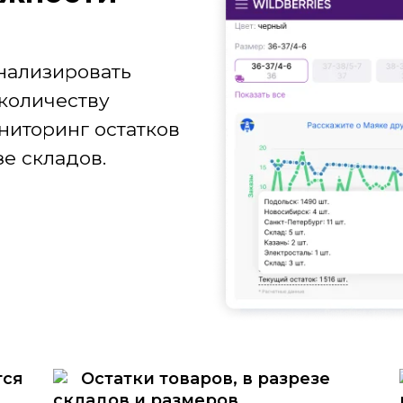
нализировать
количеству
ниторинг остатков
е складов.
тся
Остатки товаров, в разрезе
складов и размеров