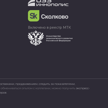
Включено в реестр МТК
оставками
,
продвижением
,
следить за показателями
,
, обмениваться опытом с коллегами, можно получить
экспресс-
неров
.