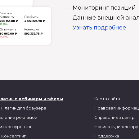
Мониторинг позиций
Данные внешней анал
Узнать подробнее
платные вебинары и эфиры
Карта сайта
 Плагин для браузера
Правовая информац
вление рекламой
Справочный центр
из конкурентов
Написать директору
.Консалтинг
Поддержка