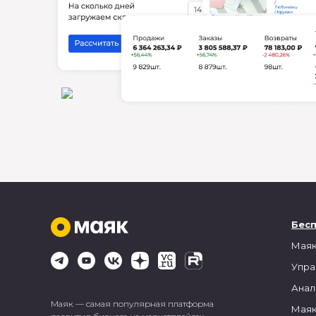
Бес
Маяк
Упра
Анал
Маяк — самая популярная платформа
Маяк