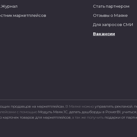
.Журнал
Стать партнером
стник маркетплейсов
Отзывы о Маяке
Для запросов СМИ
Вакансии
ющих продавцов на маркетплейсах.
В Маяке можно
управлять рекламой
,
п
тплейсами c помощью
Модуль Маяк.1С
,
делать дашборды в PowerBI
,
учиться
 карточек товаров для маркетплейсов
, а так же получить
подарки от парт