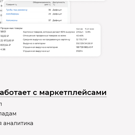
 работает с маркетплейсами
п
кладам
я аналитика