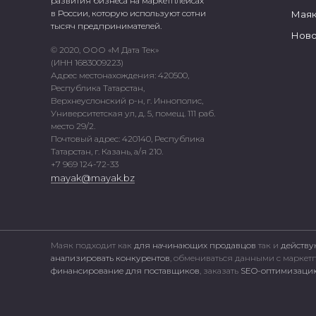
развития бизнеса на маркетплейсах
в России, которую используют сотни
Маяк
тысяч предпринимателей.
Ново
© 2020, ООО «М Дата Тек»
(ИНН 1683009223)
Адрес местонахождения: 420500,
Республика Татарстан,
Верхнеуслонский р-н, г. Иннополис,
Университетская ул, д. 5, помещ. 111 раб.
место 29/2.
Почтовый адрес: 420140, Республика
Татарстан, г. Казань, а/я 210.
+7 969 124-72-33
mayak@mayak.bz
Маяк подходит как
для начинающих продавцов
так и
действу
анализировать конкурентов
, обмениваться данными с марке
финансирование для поставщиков
, заказать
SEO-оптимизацию