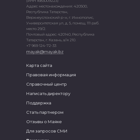
(ИНН 1683009223)
Адрес местонахождения: 420500,
Республика Татарстан,
Верхнеуслонский р-н, г. Иннополис,
Университетская ул, д. 5, помещ. 111 раб.
место 29/2.
Почтовый адрес: 420140, Республика
Татарстан, г. Казань, а/я 210.
+7 969 124-72-33
mayak@mayak.bz
Карта сайта
Правовая информация
Справочный центр
Написать директору
Поддержка
Стать партнером
Отзывы о Маяке
Для запросов СМИ