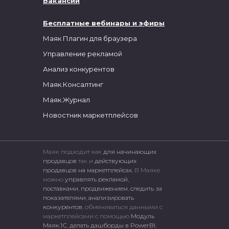
Вакансии
Бесплатные вебинары и эфиры
Маяк Плагин для браузера
Управление рекламой
Анализ конкурентов
Маяк.Консалтинг
Маяк.Журнал
Новостник маркетплейсов
Маяк подходит как
для начинающих
продавцов
так и
действующих
продавцов на маркетплейсах.
В Маяке
можно
управлять рекламой
,
поставками
,
продвижением
,
следить за
показателями
,
анализировать
конкурентов
, обмениваться данными с
маркетплейсами c помощью
Модуль
Маяк.1С
,
делать дашборды в PowerBI
,