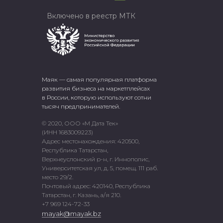
Включено в реестр МТК
Маяк — самая популярная платформа
развития бизнеса на маркетплейсах
в России, которую используют сотни
тысяч предпринимателей.
© 2020, ООО «М Дата Тек»
(ИНН 1683009223)
Адрес местонахождения: 420500,
Республика Татарстан,
Верхнеуслонский р-н, г. Иннополис,
Университетская ул, д. 5, помещ. 111 раб.
место 29/2.
Почтовый адрес: 420140, Республика
Татарстан, г. Казань, а/я 210.
+7 969 124-72-33
mayak@mayak.bz