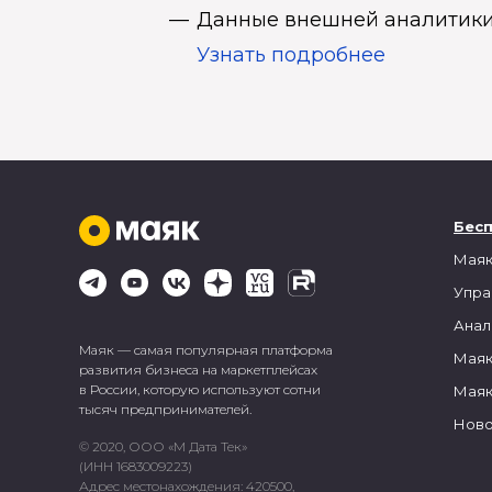
Данные внешней аналитики
Узнать подробнее
Бес
Маяк
Упра
Анал
Маяк — самая популярная платформа
Маяк
развития бизнеса на маркетплейсах
в России, которую используют сотни
Маяк
тысяч предпринимателей.
Ново
© 2020, ООО «М Дата Тек»
(ИНН 1683009223)
Адрес местонахождения: 420500,