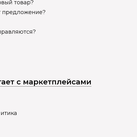
овый товар?
ет предложение?
справляются?
отает с маркетплейсами
литика