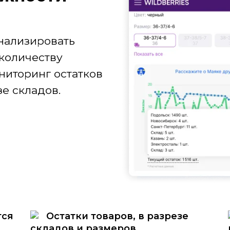
нализировать
количеству
ниторинг остатков
е складов.
тся
Остатки товаров, в разрезе
складов и размеров