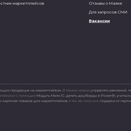
стник маркетплейсов
Отзывы о Маяке
Для запросов СМИ
Вакансии
ющих продавцов на маркетплейсах.
В Маяке можно
управлять рекламой
,
п
тплейсами c помощью
Модуль Маяк.1С
,
делать дашборды в PowerBI
,
учиться
 карточек товаров для маркетплейсов
, а так же получить
подарки от парт