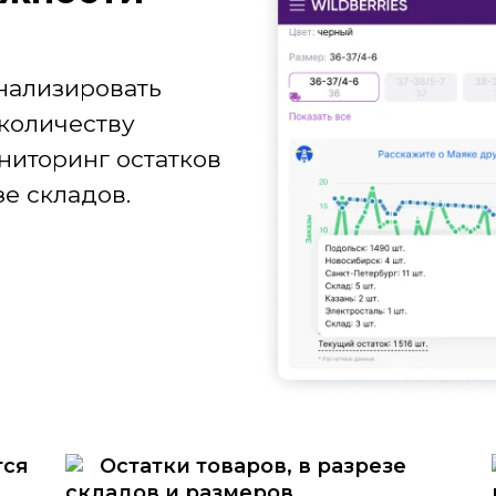
нализировать
количеству
ниторинг остатков
е складов.
тся
Остатки товаров, в разрезе
складов и размеров