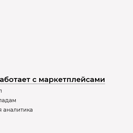
 работает с маркетплейсами
п
кладам
я аналитика