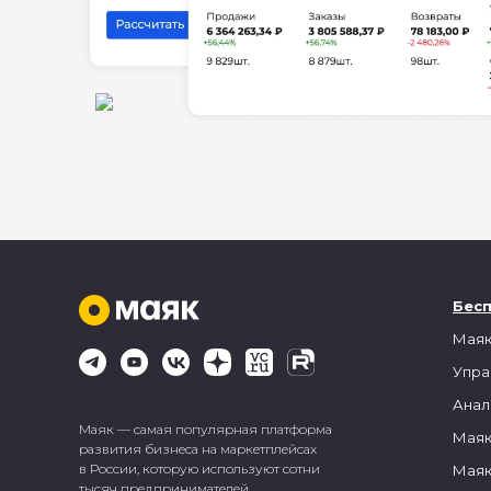
Бес
Маяк
Упра
Анал
Маяк — самая популярная платформа
Маяк
развития бизнеса на маркетплейсах
в России, которую используют сотни
Маяк
тысяч предпринимателей.