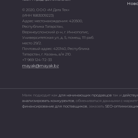
Ново
© 2020, ООО «М Дата Тек»
(ИНН 1683009223)
Адрес местонахождения: 420500,
Республика Татарстан,
Верхнеуслонский р-н, г. Иннополис,
Университетская ул, д. 5, помещ. 111 раб.
место 29/2.
Почтовый адрес: 420140, Республика
Татарстан, г. Казань, а/я 210.
+7 969 124-72-33
mayak@mayak.bz
Маяк подходит как
для начинающих продавцов
так и
действу
анализировать конкурентов
, обмениваться данными с марке
финансирование для поставщиков
, заказать
SEO-оптимизацию