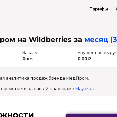
Тарифы
ом на Wildberries
за
месяц (3
Заказы
Упущенная выру
0шт.
0,00 ₽
ная аналитика продаж бренда МедПром.
 посмотреть на нашей платформе
Mayak.bz
.
ж­ности