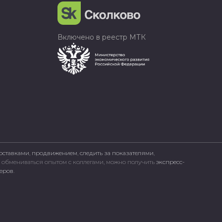
Включено в реестр МТК
оставками
,
продвижением
,
следить за показателями
,
, обмениваться опытом с коллегами, можно получить
экспресс-
неров
.