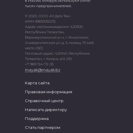
в России, которую используют сотни
тысяч предпринимателей.
© 2020, ООО «М Дата Тек»
(ИНН 1683009223)
Адрес местонахождения: 420500,
Республика Татарстан,
Верхнеуслонский р-н, г. Иннополис,
Университетская ул, д. 5, помещ. 111 раб.
место 29/2.
Почтовый адрес: 420140, Республика
Татарстан, г. Казань, а/я 210.
+7 969 124-72-33
mayak@mayak.bz
Карта сайта
Правовая информация
Справочный центр
Написать директору
Поддержка
Стать партнером