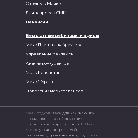
Отзывы о Маяке
Для запросов СМИ
Вакансии
Бесплатные вебинары и эфиры
Маяк Плагин для браузера
Управление рекламой
Анализ конкурентов
Маяк.Консалтинг
Маяк.Журнал
Новостник маркетплейсов
Маяк подходит как
для начинающих
продавцов
так и
действующих
продавцов на маркетплейсах.
В Маяке
можно
управлять рекламой
,
поставками
,
продвижением
,
следить за