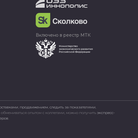
Включено в реестр МТК
оставками
,
продвижением
,
следить за показателями
,
, обмениваться опытом с коллегами, можно получить
экспресс-
неров
.