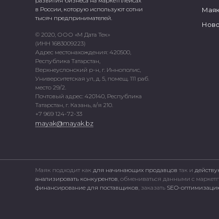
развития бизнеса на маркетплейсах
в России, которую используют сотни
Маяк
тысяч предпринимателей.
Ново
© 2020, ООО «М Дата Тек»
(ИНН 1683009223)
Адрес местонахождения: 420500,
Республика Татарстан,
Верхнеуслонский р-н, г. Иннополис,
Университетская ул, д. 5, помещ. 111 раб.
место 29/2.
Почтовый адрес: 420140, Республика
Татарстан, г. Казань, а/я 210.
+7 969 124-72-33
mayak@mayak.bz
Маяк подходит как
для начинающих продавцов
так и
действу
анализировать конкурентов
, обмениваться данными с марке
финансирование для поставщиков
, заказать
SEO-оптимизацию