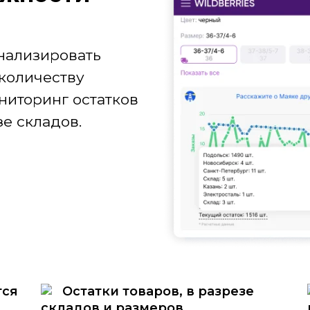
нализировать
количеству
ниторинг остатков
е складов.
тся
Остатки товаров, в разрезе
складов и размеров