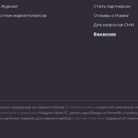
.Журнал
Стать партнером
стник маркетплейсов
Отзывы о Маяке
Для запросов СМИ
Вакансии
ющих продавцов на маркетплейсах.
В Маяке можно
управлять рекламой
,
п
тплейсами c помощью
Модуль Маяк.1С
,
делать дашборды в PowerBI
,
учиться
 карточек товаров для маркетплейсов
, а так же получить
подарки от парт