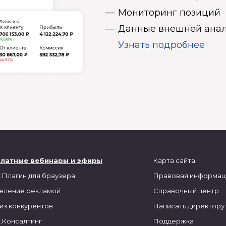
Мониторинг позиций
Данные внешней анал
Узнать подробнее
платные вебинары и эфиры
Карта сайта
 Плагин для браузера
Правовая информац
вление рекламой
Справочный центр
из конкурентов
Написать директору
.Консалтинг
Поддержка