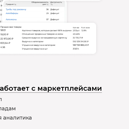
 работает с маркетплейсами
п
кладам
я аналитика