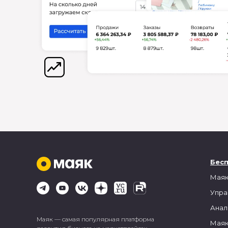
Бес
Маяк
Упра
Анал
Маяк — самая популярная платформа
Маяк