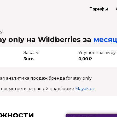
Тарифы
ly
y only на Wildberries
за
месяц
Заказы
Упущенная выру
3шт.
0,00 ₽
я аналитика продаж бренда for stay only.
 посмотреть на нашей платформе
Mayak.bz
.
ж­ности