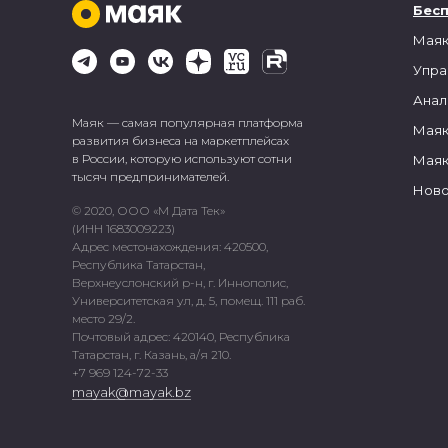
Бес
Маяк
Упра
Анал
Маяк — самая популярная платформа
Маяк
развития бизнеса на маркетплейсах
в России, которую используют сотни
Маяк
тысяч предпринимателей.
Ново
© 2020, ООО «М Дата Тек»
(ИНН 1683009223)
Адрес местонахождения: 420500,
Республика Татарстан,
Верхнеуслонский р-н, г. Иннополис,
Университетская ул, д. 5, помещ. 111 раб.
место 29/2.
Почтовый адрес: 420140, Республика
Татарстан, г. Казань, а/я 210.
+7 969 124-72-33
mayak@mayak.bz