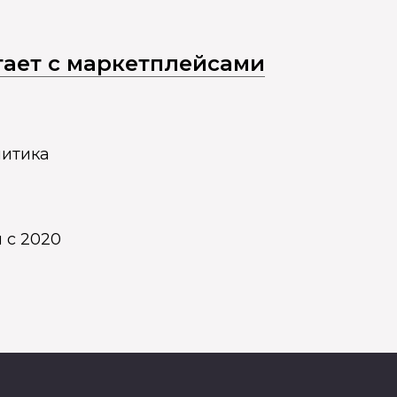
отает с маркетплейсами
литика
 с 2020