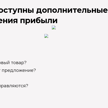
доступны дополнительные
ения прибыли
овый товар?
ет предложение?
справляются?