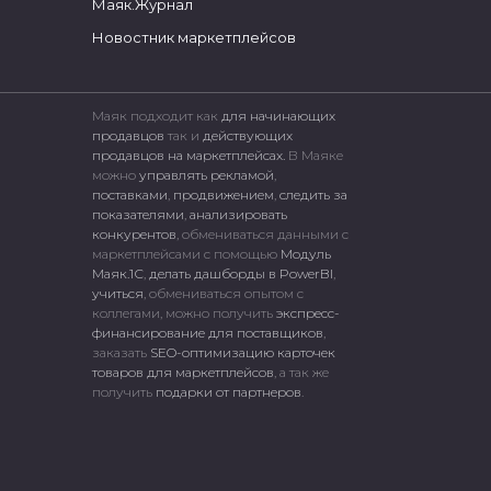
Маяк.Журнал
Новостник маркетплейсов
Маяк подходит как
для начинающих
продавцов
так и
действующих
продавцов на маркетплейсах.
В Маяке
можно
управлять рекламой
,
поставками
,
продвижением
,
следить за
показателями
,
анализировать
конкурентов
, обмениваться данными с
маркетплейсами c помощью
Модуль
Маяк.1С
,
делать дашборды в PowerBI
,
учиться
, обмениваться опытом с
коллегами, можно получить
экспресс-
финансирование для поставщиков
,
заказать
SEO-оптимизацию карточек
товаров для маркетплейсов
, а так же
получить
подарки от партнеров
.