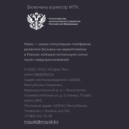
Включено в реестр МТК
Маяк — самая популярная платформа
развития бизнеса на маркетплейсах
в России, которую используют сотни
тысяч предпринимателей.
© 2020, ООО «М Дата Тек»
(ИНН 1683009223)
Адрес местонахождения: 420500,
Республика Татарстан,
Верхнеуслонский р-н, г. Иннополис,
Университетская ул, д. 5, помещ. 111 раб.
место 29/2.
Почтовый адрес: 420140, Республика
Татарстан, г. Казань, а/я 210.
+7 969 124-72-33
mayak@mayak.bz