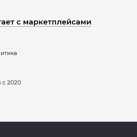
отает с маркетплейсами
литика
 с 2020