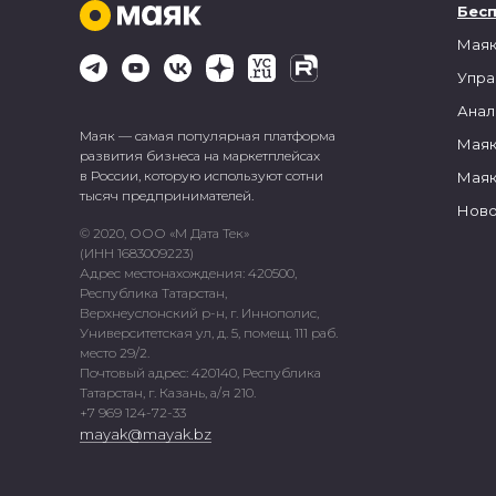
Бес
Маяк
Упра
Анал
Маяк — самая популярная платформа
Маяк
развития бизнеса на маркетплейсах
в России, которую используют сотни
Маяк
тысяч предпринимателей.
Ново
© 2020, ООО «М Дата Тек»
(ИНН 1683009223)
Адрес местонахождения: 420500,
Республика Татарстан,
Верхнеуслонский р-н, г. Иннополис,
Университетская ул, д. 5, помещ. 111 раб.
место 29/2.
Почтовый адрес: 420140, Республика
Татарстан, г. Казань, а/я 210.
+7 969 124-72-33
mayak@mayak.bz