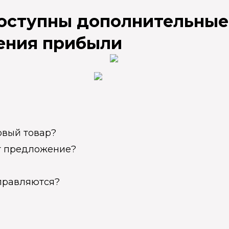
доступны дополнительные
ения прибыли
овый товар?
ет предложение?
справляются?