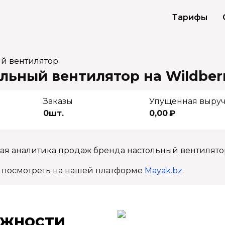
Тарифы
ый вентилятор
льный вентилятор на Wildber
Заказы
Упущенная выру
0шт.
0,00 ₽
ая аналитика продаж бренда настольный вентилято
 посмотреть на нашей платформе
Mayak.bz
.
ж­ности