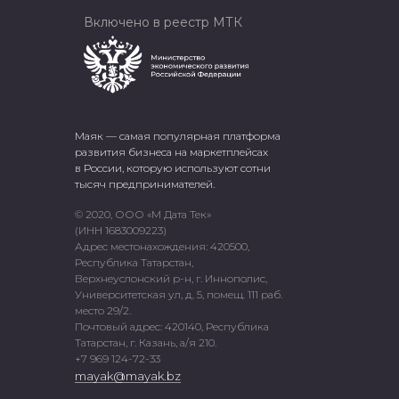
Включено в реестр МТК
Маяк — самая популярная платформа
развития бизнеса на маркетплейсах
в России, которую используют сотни
тысяч предпринимателей.
© 2020, ООО «М Дата Тек»
(ИНН 1683009223)
Адрес местонахождения: 420500,
Республика Татарстан,
Верхнеуслонский р-н, г. Иннополис,
Университетская ул, д. 5, помещ. 111 раб.
место 29/2.
Почтовый адрес: 420140, Республика
Татарстан, г. Казань, а/я 210.
+7 969 124-72-33
mayak@mayak.bz