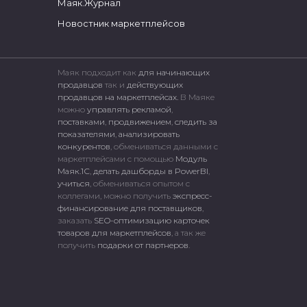
Маяк.Журнал
Новостник маркетплейсов
Маяк подходит как
для начинающих
продавцов
так и
действующих
продавцов на маркетплейсах.
В Маяке
можно
управлять рекламой
,
поставками
,
продвижением
,
следить за
показателями
,
анализировать
конкурентов
, обмениваться данными с
маркетплейсами c помощью
Модуль
Маяк.1С
,
делать дашборды в PowerBI
,
учиться
, обмениваться опытом с
коллегами, можно получить
экспресс-
финансирование для поставщиков
,
заказать
SEO-оптимизацию карточек
товаров для маркетплейсов
, а так же
получить
подарки от партнеров
.