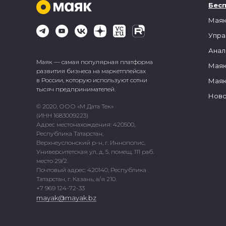
Бес
Маяк
Упра
Анал
Маяк — самая популярная платформа
Маяк
развития бизнеса на маркетплейсах
в России, которую используют сотни
Маяк
тысяч предпринимателей.
Ново
© 2020, ООО «М Дата Тек»
(ИНН 1683009223)
Адрес местонахождения: 420500,
Республика Татарстан,
Верхнеуслонский р-н, г. Иннополис,
Университетская ул, д. 5, помещ. 111 раб.
место 29/2.
Почтовый адрес: 420140, Республика
Татарстан, г. Казань, а/я 210.
+7 969 124-72-33
mayak@mayak.bz