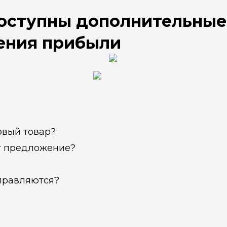
доступны дополнительные
ения прибыли
овый товар?
ет предложение?
справляются?