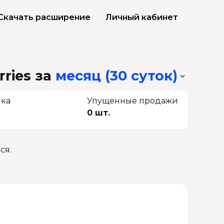
Скачать расширение
Личный кабинет
rries
за
месяц (30 суток)
чка
Упущенные продажи
0 шт.
ся.