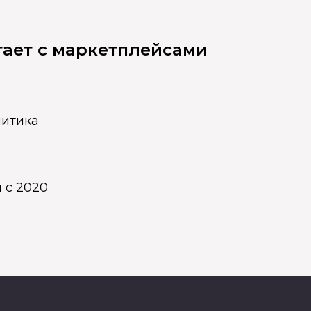
отает с маркетплейсами
литика
 с 2020