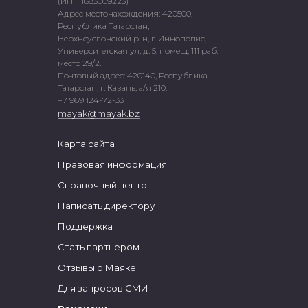
(ИНН 1683009223)
Адрес местонахождения: 420500,
Республика Татарстан,
Верхнеуслонский р-н, г. Иннополис,
Университетская ул, д. 5, помещ. 111 раб.
место 29/2.
Почтовый адрес: 420140, Республика
Татарстан, г. Казань, а/я 210.
+7 969 124-72-33
mayak@mayak.bz
Карта сайта
Правовая информация
Справочный центр
Написать директору
Поддержка
Стать партнером
Отзывы о Маяке
Для запросов СМИ