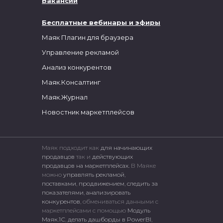
Вакансии
Бесплатные вебинары и эфиры
Маяк Плагин для браузера
Управление рекламой
Анализ конкурентов
Маяк.Консалтинг
Маяк.Журнал
Новостник маркетплейсов
Маяк подходит как
для начинающих
продавцов
так и
действующих
продавцов на маркетплейсах.
В Маяке
можно
управлять рекламой
,
поставками
,
продвижением
,
следить за
показателями
,
анализировать
конкурентов
, обмениваться данными с
маркетплейсами c помощью
Модуль
Маяк.1С
,
делать дашборды в PowerBI
,