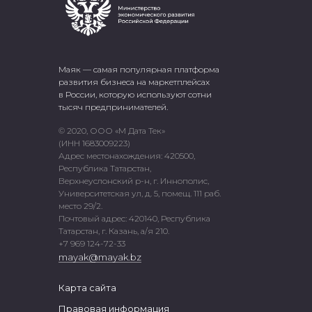
Маяк — самая популярная платформа
развития бизнеса на маркетплейсах
в России, которую используют сотни
тысяч предпринимателей.
© 2020, ООО «М Дата Тек»
(ИНН 1683009223)
Адрес местонахождения: 420500,
Республика Татарстан,
Верхнеуслонский р-н, г. Иннополис,
Университетская ул, д. 5, помещ. 111 раб.
место 29/2.
Почтовый адрес: 420140, Республика
Татарстан, г. Казань, а/я 210.
+7 969 124-72-33
mayak@mayak.bz
Карта сайта
Правовая информация