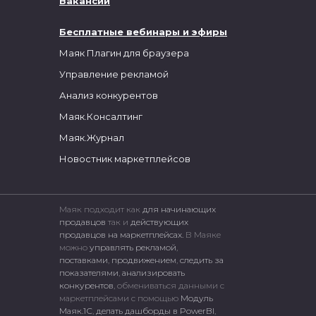
Вакансии
Бесплатные вебинары и эфиры
Маяк Плагин для браузера
Управление рекламой
Анализ конкурентов
Маяк.Консалтинг
Маяк.Журнал
Новостник маркетплейсов
Маяк подходит как
для начинающих
продавцов
так и
действующих
продавцов на маркетплейсах.
В Маяке
можно
управлять рекламой
,
поставками
,
продвижением
,
следить за
показателями
,
анализировать
конкурентов
, обмениваться данными с
маркетплейсами c помощью
Модуль
Маяк.1С
,
делать дашборды в PowerBI
,