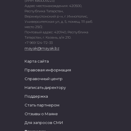
(ИНН 1683009223)
Адрес местонахождения: 420500,
Республика Татарстан,
Верхнеуслонский р-н, г. Иннополис,
Университетская ул, д. 5, помещ. 111 раб.
место 29/2.
Почтовый адрес: 420140, Республика
Татарстан, г. Казань, а/я 210.
+7 969 124-72-33
mayak@mayak.bz
Карта сайта
Правовая информация
Справочный центр
Написать директору
Поддержка
Стать партнером
Отзывы о Маяке
Для запросов СМИ