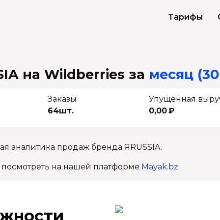
Тарифы
IA на Wildberries
за
месяц (30
Заказы
Упущенная выру
64шт.
0,00 ₽
ная аналитика продаж бренда ЯRUSSIA.
 посмотреть на нашей платформе
Mayak.bz
.
ж­ности