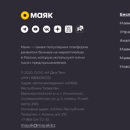
Бес
Маяк
Упра
Анал
Маяк — самая популярная платформа
Маяк
развития бизнеса на маркетплейсах
в России, которую используют сотни
Маяк
тысяч предпринимателей.
Ново
© 2020, ООО «М Дата Тек»
(ИНН 1683009223)
Адрес местонахождения: 420500,
Республика Татарстан,
Верхнеуслонский р-н, г. Иннополис,
Университетская ул, д. 5, помещ. 111 раб.
место 29/2.
Почтовый адрес: 420140, Республика
Татарстан, г. Казань, а/я 210.
+7 969 124-72-33
mayak@mayak.bz