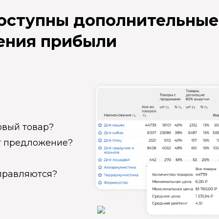
доступны дополнительные
ения прибыли
овый товар?
ет предложение?
справляются?