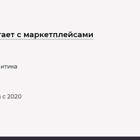
отает с маркетплейсами
литика
 с 2020