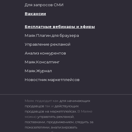
Для запросов СМИ
Вакансии
Бесплатные вебинары и эфиры
Маяк Плагин для браузера
Управление рекламой
Анализ конкурентов
Маяк.Консалтинг
Маяк.Журнал
Новостник маркетплейсов
Маяк подходит как
для начинающих
продавцов
так и
действующих
продавцов на маркетплейсах.
В Маяке
можно
управлять рекламой
,
поставками
,
продвижением
,
следить за
показателями
,
анализировать