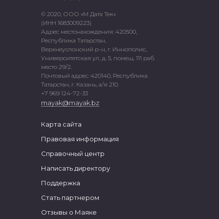
© 2020, ООО «М Дата Тек»
(ИНН 1683009223)
Адрес местонахождения: 420500,
Республика Татарстан,
Верхнеуслонский р-н, г. Иннополис,
Университетская ул, д. 5, помещ. 111 раб.
место 29/2.
Почтовый адрес: 420140, Республика
Татарстан, г. Казань, а/я 210.
+7 969 124-72-33
mayak@mayak.bz
Карта сайта
Правовая информация
Справочный центр
Написать директору
Поддержка
Стать партнером
Отзывы о Маяке