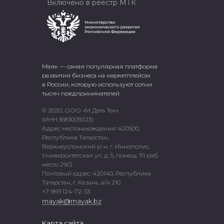
Включено в реестр МТК
Маяк — самая популярная платформа
развития бизнеса на маркетплейсах
в России, которую используют сотни
тысяч предпринимателей.
© 2020, ООО «М Дата Тек»
(ИНН 1683009223)
Адрес местонахождения: 420500,
Республика Татарстан,
Верхнеуслонский р-н, г. Иннополис,
Университетская ул, д. 5, помещ. 111 раб.
место 29/2.
Почтовый адрес: 420140, Республика
Татарстан, г. Казань, а/я 210.
+7 969 124-72-33
mayak@mayak.bz
Карта сайта