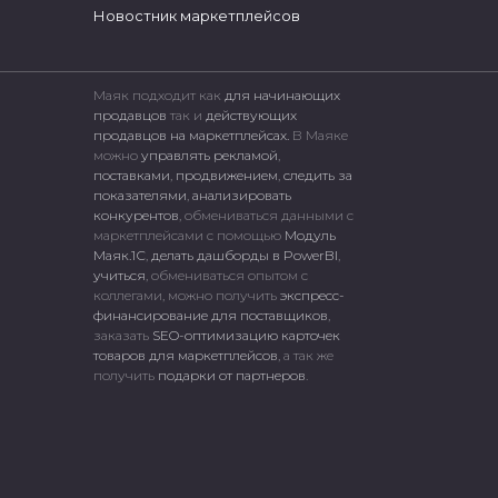
Новостник маркетплейсов
Маяк подходит как
для начинающих
продавцов
так и
действующих
продавцов на маркетплейсах.
В Маяке
можно
управлять рекламой
,
поставками
,
продвижением
,
следить за
показателями
,
анализировать
конкурентов
, обмениваться данными с
маркетплейсами c помощью
Модуль
Маяк.1С
,
делать дашборды в PowerBI
,
учиться
, обмениваться опытом с
коллегами, можно получить
экспресс-
финансирование для поставщиков
,
заказать
SEO-оптимизацию карточек
товаров для маркетплейсов
, а так же
получить
подарки от партнеров
.