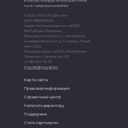
в России, которую используют сотни
тысяч предпринимателей.
© 2020, ООО «М Дата Тек»
(ИНН 1683009223)
Адрес местонахождения: 420500,
Республика Татарстан,
Верхнеуслонский р-н, г. Иннополис,
Университетская ул, д. 5, помещ. 111 раб.
место 29/2.
Почтовый адрес: 420140, Республика
Татарстан, г. Казань, а/я 210.
+7 969 124-72-33
mayak@mayak.bz
Карта сайта
Правовая информация
Справочный центр
Написать директору
Поддержка
Стать партнером