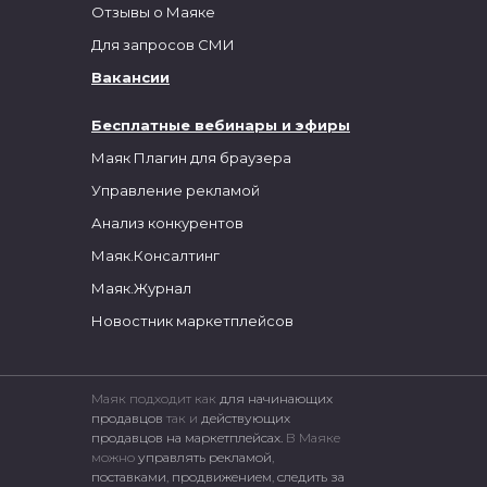
Отзывы о Маяке
Для запросов СМИ
Вакансии
Бесплатные вебинары и эфиры
Маяк Плагин для браузера
Управление рекламой
Анализ конкурентов
Маяк.Консалтинг
Маяк.Журнал
Новостник маркетплейсов
Маяк подходит как
для начинающих
продавцов
так и
действующих
продавцов на маркетплейсах.
В Маяке
можно
управлять рекламой
,
поставками
,
продвижением
,
следить за