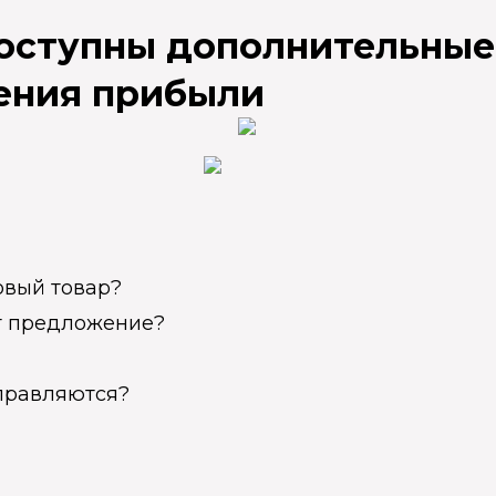
доступны дополнительные
ения прибыли
овый товар?
ет предложение?
справляются?