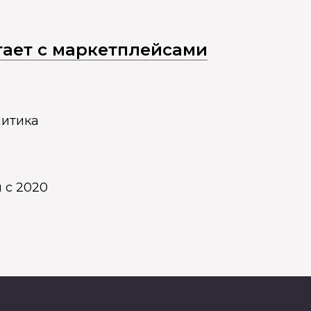
отает с маркетплейсами
литика
 с 2020