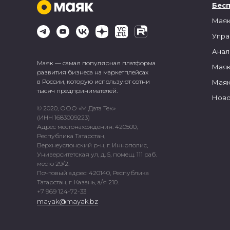
Бес
Маяк
Упра
Анал
Маяк — самая популярная платформа
Маяк
развития бизнеса на маркетплейсах
в России, которую используют сотни
Маяк
тысяч предпринимателей.
Ново
© 2020, ООО «М Дата Тек»
(ИНН 1683009223)
Адрес местонахождения: 420500,
Республика Татарстан,
Верхнеуслонский р-н, г. Иннополис,
Университетская ул, д. 5, помещ. 111 раб.
место 29/2.
Почтовый адрес: 420140, Республика
Татарстан, г. Казань, а/я 210.
+7 969 124-72-33
mayak@mayak.bz