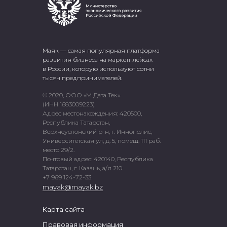
Маяк — самая популярная платформа
развития бизнеса на маркетплейсах
в России, которую используют сотни
тысяч предпринимателей.
© 2020, ООО «М Дата Тек»
(ИНН 1683009223)
Адрес местонахождения: 420500,
Республика Татарстан,
Верхнеуслонский р-н, г. Иннополис,
Университетская ул, д. 5, помещ. 111 раб.
место 29/2.
Почтовый адрес: 420140, Республика
Татарстан, г. Казань, а/я 210.
+7 969 124-72-33
mayak@mayak.bz
Карта сайта
Правовая информация