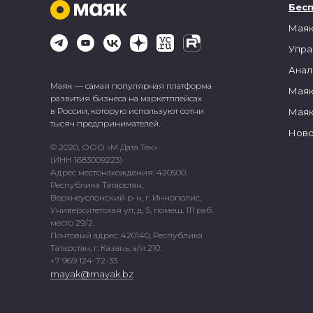
Бес
Маяк
Упра
Анал
Маяк — самая популярная платформа
Маяк
развития бизнеса на маркетплейсах
в России, которую используют сотни
Маяк
тысяч предпринимателей.
Ново
© 2020, ООО «М Дата Тек»
(ИНН 1683009223)
Адрес местонахождения: 420500,
Республика Татарстан,
Верхнеуслонский р-н, г. Иннополис,
Университетская ул, д. 5, помещ. 111 раб.
место 29/2.
Почтовый адрес: 420140, Республика
Татарстан, г. Казань, а/я 210.
+7 969 124-72-33
mayak@mayak.bz