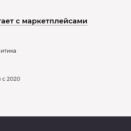
отает с маркетплейсами
литика
 с 2020