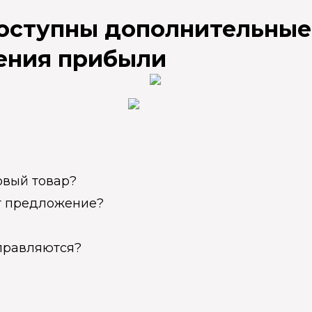
доступны дополнительные
ения прибыли
овый товар?
ет предложение?
справляются?