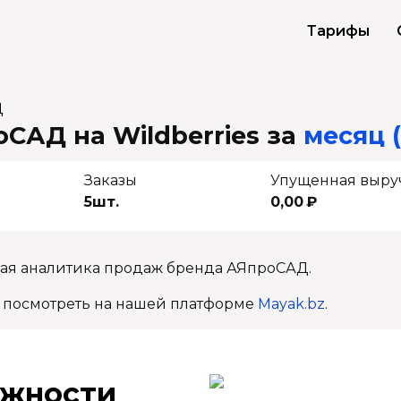
Тарифы
Д
САД на Wildberries
за
месяц (
Заказы
Упущенная выру
5шт.
0,00 ₽
ная аналитика продаж бренда АЯпроСАД.
 посмотреть на нашей платформе
Mayak.bz
.
ж­ности