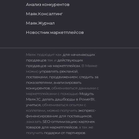
Анализ конкурентов
Маяк.Консалтинг
Маяк.Журнал
Новостник маркетплейсов
Маяк подходит как
для начинающих
продавцов
так и
действующих
продавцов на маркетплейсах.
В Маяке
можно
управлять рекламой
,
поставками
,
продвижением
,
следить за
показателями
,
анализировать
конкурентов
, обмениваться данными с
маркетплейсами c помощью
Модуль
Маяк.1С
,
делать дашборды в PowerBI
,
учиться
, обмениваться опытом с
коллегами, можно получить
экспресс-
финансирование для поставщиков
,
заказать
SEO-оптимизацию карточек
товаров для маркетплейсов
, а так же
получить
подарки от партнеров
.