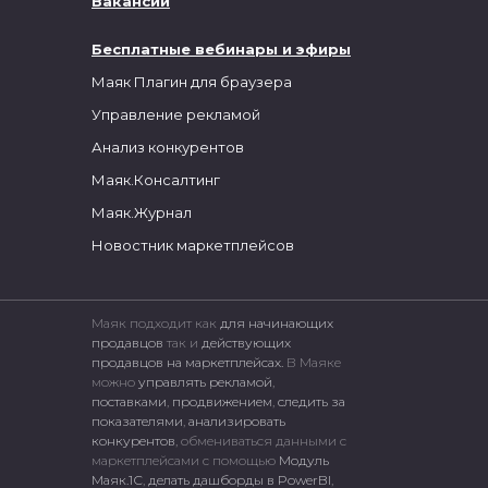
Вакансии
Бесплатные вебинары и эфиры
Маяк Плагин для браузера
Управление рекламой
Анализ конкурентов
Маяк.Консалтинг
Маяк.Журнал
Новостник маркетплейсов
Маяк подходит как
для начинающих
продавцов
так и
действующих
продавцов на маркетплейсах.
В Маяке
можно
управлять рекламой
,
поставками
,
продвижением
,
следить за
показателями
,
анализировать
конкурентов
, обмениваться данными с
маркетплейсами c помощью
Модуль
Маяк.1С
,
делать дашборды в PowerBI
,