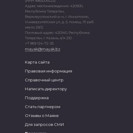
(ИНН 1683009223)
Адрес местонахождения: 420500,
Республика Татарстан,
Верхнеуслонский р-н, г. Иннополис,
Университетская ул, д. 5, помещ. 111 раб.
место 29/2.
Почтовый адрес: 420140, Республика
Татарстан, г. Казань, а/я 210.
+7 969 124-72-33
mayak@mayak.bz
Карта сайта
Правовая информация
Справочный центр
Написать директору
Поддержка
Стать партнером
Отзывы о Маяке
Для запросов СМИ