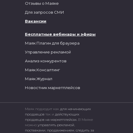
Отзывы о Маяке
Для запросов СМИ
Вакансии
Бесплатные вебинары и эфиры
Маяк Плагин для браузера
Управление рекламой
Анализ конкурентов
Маяк.Консалтинг
Маяк.Журнал
Новостник маркетплейсов
Маяк подходит как
для начинающих
продавцов
так и
действующих
продавцов на маркетплейсах.
В Маяке
можно
управлять рекламой
,
поставками
,
продвижением
,
следить за