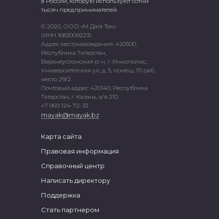
в России, которую используют сотни
тысяч предпринимателей.
© 2020, ООО «М Дата Тек»
(ИНН 1683009223)
Адрес местонахождения: 420500,
Республика Татарстан,
Верхнеуслонский р-н, г. Иннополис,
Университетская ул, д. 5, помещ. 111 раб.
место 29/2.
Почтовый адрес: 420140, Республика
Татарстан, г. Казань, а/я 210.
+7 969 124-72-33
mayak@mayak.bz
Карта сайта
Правовая информация
Справочный центр
Написать директору
Поддержка
Стать партнером