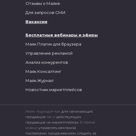
Отзывы о Маяке
Для запросов СМИ
Вакансии
Бесплатные вебинары и эфиры
Маяк Плагин для браузера
Управление рекламой
Анализ конкурентов
Маяк.Консалтинг
Маяк.Журнал
Новостник маркетплейсов
Маяк подходит как
для начинающих
продавцов
так и
действующих
продавцов на маркетплейсах.
В Маяке
можно
управлять рекламой
,
поставками
,
продвижением
,
следить за