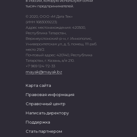
в России, которую используют сотни
тысяч предпринимателей.
© 2020, ООО «М Дата Тек»
(ИНН 1683009223)
Адрес местонахождения: 420500,
Республика Татарстан,
Верхнеуслонский р-н, г. Иннополис,
Университетская ул, д. 5, помещ. 111 раб.
место 29/2.
Почтовый адрес: 420140, Республика
Татарстан, г. Казань, а/я 210.
+7 969 124-72-33
mayak@mayak.bz
Карта сайта
Правовая информация
Справочный центр
Написать директору
Поддержка
Стать партнером