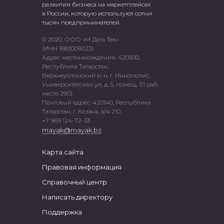
развития бизнеса на маркетплейсах
в России, которую используют сотни
тысяч предпринимателей.
© 2020, ООО «М Дата Тек»
(ИНН 1683009223)
Адрес местонахождения: 420500,
Республика Татарстан,
Верхнеуслонский р-н, г. Иннополис,
Университетская ул, д. 5, помещ. 111 раб.
место 29/2.
Почтовый адрес: 420140, Республика
Татарстан, г. Казань, а/я 210.
+7 969 124-72-33
mayak@mayak.bz
Карта сайта
Правовая информация
Справочный центр
Написать директору
Поддержка