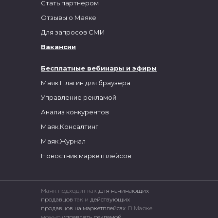
Стать партнером
Отзывы о Маяке
Для запросов СМИ
Вакансии
Бесплатные вебинары и эфиры
Маяк Плагин для браузера
Управление рекламой
Анализ конкурентов
Маяк.Консалтинг
Маяк.Журнал
Новостник маркетплейсов
Маяк подходит как
для начинающих
продавцов
так и
действующих
продавцов на маркетплейсах.
В Маяке
можно
управлять рекламой
,