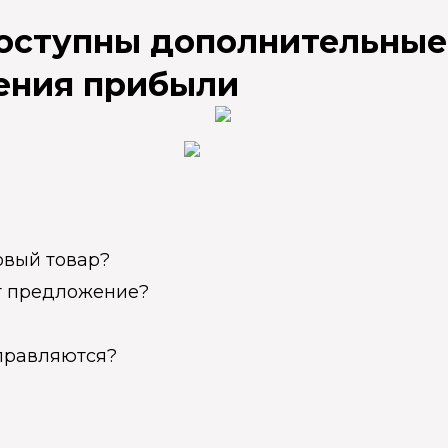
доступны дополнительные
ения прибыли
овый товар?
ет предложение?
справляются?