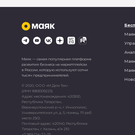
Бес
Маяк
Упра
Анал
Маяк — самая популярная платформа
Маяк
развития бизнеса на маркетплейсах
в России, которую используют сотни
Маяк
тысяч предпринимателей.
Ново
© 2020, ООО «М Дата Тек»
(ИНН 1683009223)
Адрес местонахождения: 420500,
Республика Татарстан,
Верхнеуслонский р-н, г. Иннополис,
Университетская ул, д. 5, помещ. 111 раб.
место 29/2.
Почтовый адрес: 420140, Республика
Татарстан, г. Казань, а/я 210.
+7 969 124-72-33