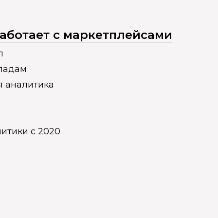
 работает с маркетплейсами
п
кладам
я аналитика
итики с 2020