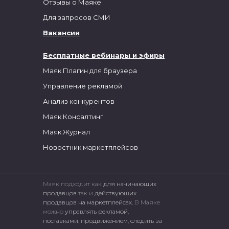
Отзывы о Маяке
Для запросов СМИ
Вакансии
Бесплатные вебинары и эфиры
Маяк Плагин для браузера
Управление рекламой
Анализ конкурентов
Маяк.Консалтинг
Маяк.Журнал
Новостник маркетплейсов
Маяк подходит как
для начинающих
продавцов
так и
действующих
продавцов на маркетплейсах.
В Маяке
можно
управлять рекламой
,
поставками
,
продвижением
,
следить за