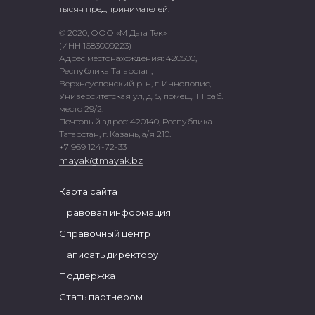
тысяч предпринимателей.
© 2020, ООО «М Дата Тек»
(ИНН 1683009223)
Адрес местонахождения: 420500,
Республика Татарстан,
Верхнеуслонский р-н, г. Иннополис,
Университетская ул, д. 5, помещ. 111 раб.
место 29/2.
Почтовый адрес: 420140, Республика
Татарстан, г. Казань, а/я 210.
+7 969 124-72-33
mayak@mayak.bz
Карта сайта
Правовая информация
Справочный центр
Написать директору
Поддержка
Стать партнером