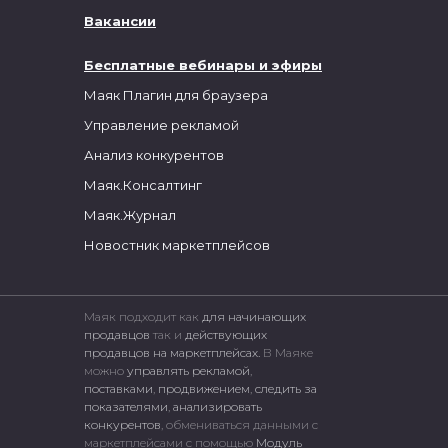
Вакансии
Бесплатные вебинары и эфиры
Маяк Плагин для браузера
Управление рекламой
Анализ конкурентов
Маяк.Консалтинг
Маяк.Журнал
Новостник маркетплейсов
Маяк подходит как
для начинающих
продавцов
так и
действующих
продавцов на маркетплейсах.
В Маяке
можно
управлять рекламой
,
поставками
,
продвижением
,
следить за
показателями
,
анализировать
конкурентов
, обмениваться данными с
маркетплейсами c помощью
Модуль