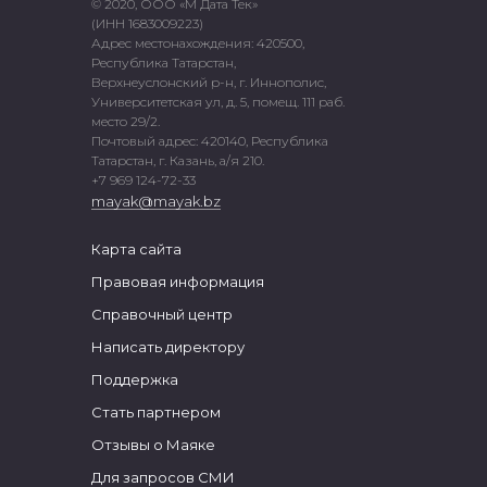
© 2020, ООО «М Дата Тек»
(ИНН 1683009223)
Адрес местонахождения: 420500,
Республика Татарстан,
Верхнеуслонский р-н, г. Иннополис,
Университетская ул, д. 5, помещ. 111 раб.
место 29/2.
Почтовый адрес: 420140, Республика
Татарстан, г. Казань, а/я 210.
+7 969 124-72-33
mayak@mayak.bz
Карта сайта
Правовая информация
Справочный центр
Написать директору
Поддержка
Стать партнером
Отзывы о Маяке
Для запросов СМИ