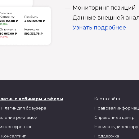
Мониторинг позиций
Данные внешней анал
Узнать подробнее
платные вебинары и эфиры
Карта сайта
 Плагин для браузера
Правовая информац
вление рекламой
Справочный центр
из конкурентов
Написать директору
.Консалтинг
Поддержка