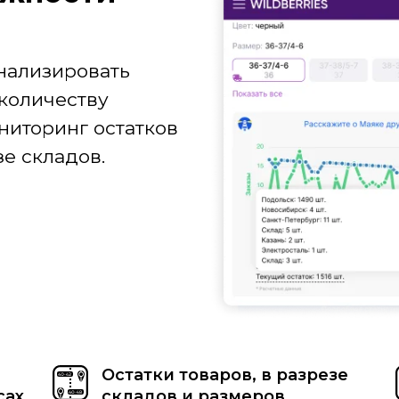
нализировать
количеству
ниторинг остатков
е складов.
Остатки товаров, в разрезе
сах
складов и размеров