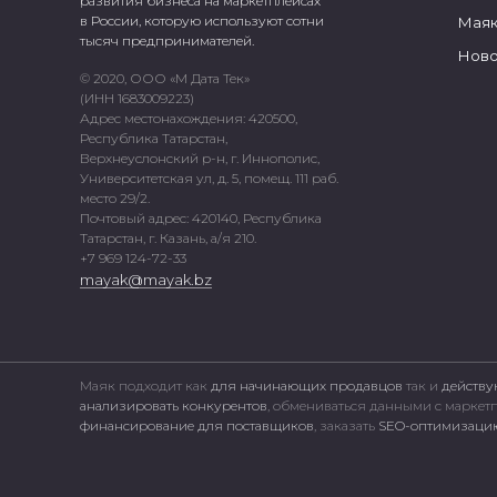
развития бизнеса на маркетплейсах
в России, которую используют сотни
Маяк
тысяч предпринимателей.
Ново
© 2020, ООО «М Дата Тек»
(ИНН 1683009223)
Адрес местонахождения: 420500,
Республика Татарстан,
Верхнеуслонский р-н, г. Иннополис,
Университетская ул, д. 5, помещ. 111 раб.
место 29/2.
Почтовый адрес: 420140, Республика
Татарстан, г. Казань, а/я 210.
+7 969 124-72-33
mayak@mayak.bz
Маяк подходит как
для начинающих продавцов
так и
действу
анализировать конкурентов
, обмениваться данными с марке
финансирование для поставщиков
, заказать
SEO-оптимизацию