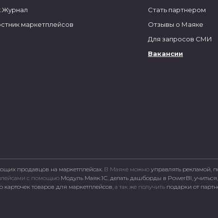
.Журнал
Стать партнером
стник маркетплейсов
Отзывы о Маяке
Для запросов СМИ
Вакансии
ющих продавцов на маркетплейсах.
В Маяке можно
управлять рекламой
,
п
тплейсами c помощью
Модуль Маяк.1С
,
делать дашборды в PowerBI
,
учиться
 карточек товаров для маркетплейсов
, а так же получить
подарки от парт