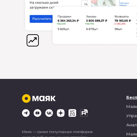
Бес
Маяк
Упра
Анал
Маяк — самая популярная платформа
Маяк