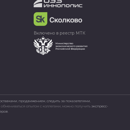
Включено в реестр МТК
оставками
,
продвижением
,
следить за показателями
,
, обмениваться опытом с коллегами, можно получить
экспресс-
неров
.