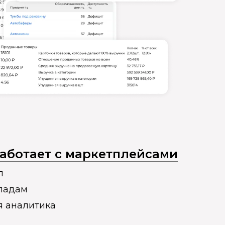
 работает с маркетплейсами
п
кладам
я аналитика