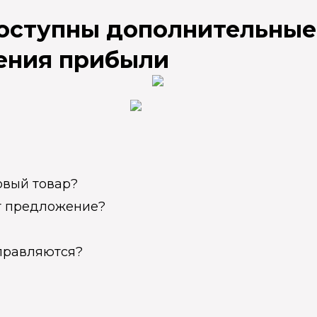
доступны дополнительные
ения прибыли
овый товар?
ет предложение?
справляются?