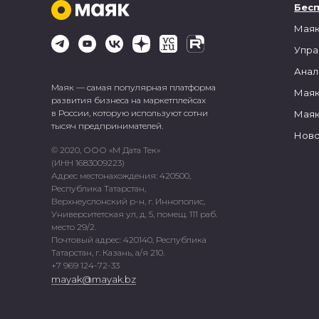
Бес
Маяк
Упра
Анал
Маяк — самая популярная платформа
Маяк
развития бизнеса на маркетплейсах
в России, которую используют сотни
Маяк
тысяч предпринимателей.
Ново
© 2020, ООО «М Дата Тек»
(ИНН 1683009223)
Адрес местонахождения: 420500,
Республика Татарстан,
Верхнеуслонский р-н, г. Иннополис,
Университетская ул, д. 5, помещ. 111 раб.
место 29/2.
Почтовый адрес: 420140, Республика
Татарстан, г. Казань, а/я 210.
+7 969 124-72-33
mayak@mayak.bz