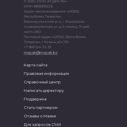
© 2020, ООО «М Дата Тек»
(ИНН 1683009223)
Адрес местонахождения: 420500,
Республика Татарстан,
Верхнеуслонский р-н, г. Иннополис,
Университетская ул, д. 5, помещ. 111 раб.
место 29/2.
Почтовый адрес: 420140, Республика
Татарстан, г. Казань, а/я 210.
+7 969 124-72-33
mayak@mayak.bz
Карта сайта
Правовая информация
Справочный центр
Написать директору
Поддержка
Стать партнером
Отзывы о Маяке
Для запросов СМИ