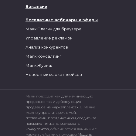
Вакансии
Бесплатные вебинары и эфиры
Маяк Плагин для браузера
Управление рекламой
Анализ конкурентов
Маяк.Консалтинг
Маяк.Журнал
Новостник маркетплейсов
Маяк подходит как
для начинающих
продавцов
так и
действующих
продавцов на маркетплейсах.
В Маяке
можно
управлять рекламой
,
поставками
,
продвижением
,
следить за
показателями
,
анализировать
конкурентов
, обмениваться данными с
маркетплейсами c помощью
Модуль