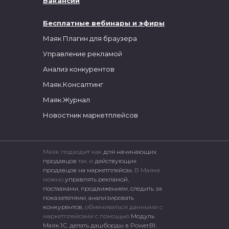
Вакансии
Бесплатные вебинары и эфиры
Маяк Плагин для браузера
Управление рекламой
Анализ конкурентов
Маяк.Консалтинг
Маяк.Журнал
Новостник маркетплейсов
Маяк подходит как
для начинающих
продавцов
так и
действующих
продавцов на маркетплейсах.
В Маяке
можно
управлять рекламой
,
поставками
,
продвижением
,
следить за
показателями
,
анализировать
конкурентов
, обмениваться данными с
маркетплейсами c помощью
Модуль
Маяк.1С
,
делать дашборды в PowerBI
,