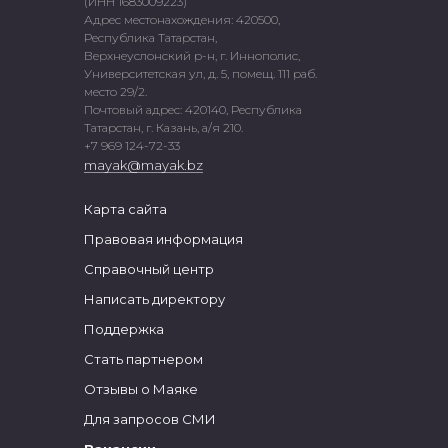
(ИНН 1683009223)
Адрес местонахождения: 420500,
Республика Татарстан,
Верхнеуслонский р-н, г. Иннополис,
Университетская ул, д. 5, помещ. 111 раб.
место 29/2.
Почтовый адрес: 420140, Республика
Татарстан, г. Казань, а/я 210.
+7 969 124-72-33
mayak@mayak.bz
Карта сайта
Правовая информация
Справочный центр
Написать директору
Поддержка
Стать партнером
Отзывы о Маяке
Для запросов СМИ