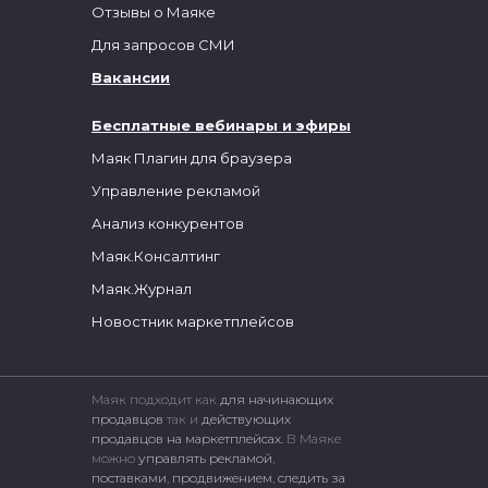
Отзывы о Маяке
Для запросов СМИ
Вакансии
Бесплатные вебинары и эфиры
Маяк Плагин для браузера
Управление рекламой
Анализ конкурентов
Маяк.Консалтинг
Маяк.Журнал
Новостник маркетплейсов
Маяк подходит как
для начинающих
продавцов
так и
действующих
продавцов на маркетплейсах.
В Маяке
можно
управлять рекламой
,
поставками
,
продвижением
,
следить за