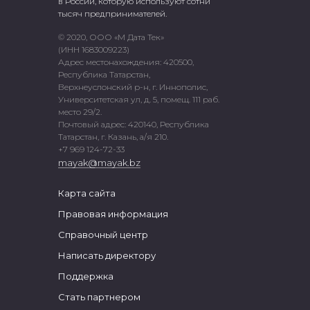
в России, которую используют сотни
тысяч предпринимателей.
© 2020, ООО «М Дата Тек»
(ИНН 1683009223)
Адрес местонахождения: 420500,
Республика Татарстан,
Верхнеуслонский р-н, г. Иннополис,
Университетская ул, д. 5, помещ. 111 раб.
место 29/2.
Почтовый адрес: 420140, Республика
Татарстан, г. Казань, а/я 210.
+7 969 124-72-33
mayak@mayak.bz
Карта сайта
Правовая информация
Справочный центр
Написать директору
Поддержка
Стать партнером