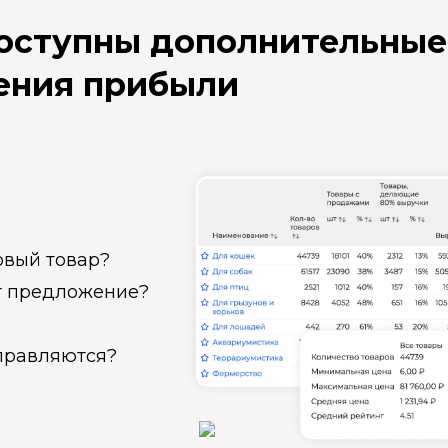
доступны дополнительные
ения прибыли
овый товар?
ет предложение?
справляются?