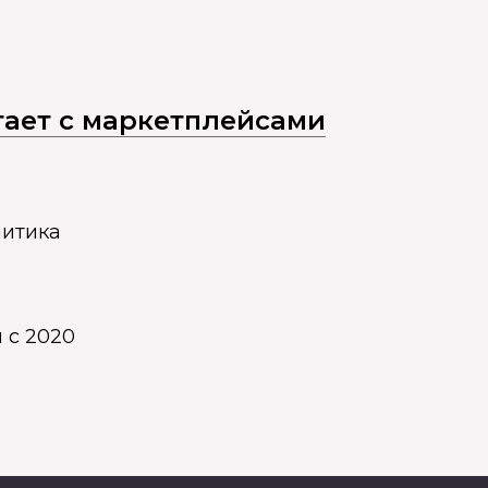
отает с маркетплейсами
литика
 с 2020