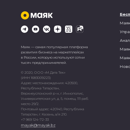
Бес
Маяк
Упра
Анал
Маяк — самая популярная платформа
Маяк
развития бизнеса на маркетплейсах
в России, которую используют сотни
Маяк
тысяч предпринимателей.
Ново
© 2020, ООО «М Дата Тек»
(ИНН 1683009223)
Адрес местонахождения: 420500,
Республика Татарстан,
Верхнеуслонский р-н, г. Иннополис,
Университетская ул, д. 5, помещ. 111 раб.
место 29/2.
Почтовый адрес: 420140, Республика
Татарстан, г. Казань, а/я 210.
+7 969 124-72-33
mayak@mayak.bz